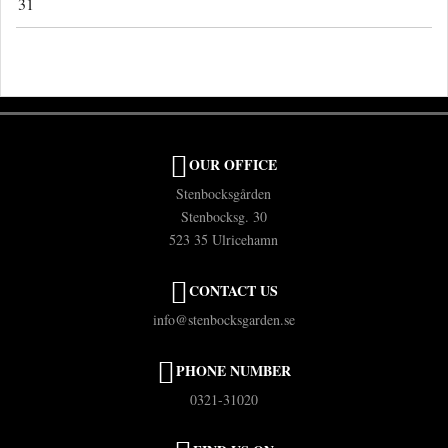
31
OUR OFFICE
Stenbocksgården
Stenbocksg. 30
523 35 Ulricehamn
CONTACT US
info@stenbocksgarden.se
PHONE NUMBER
0321-31020