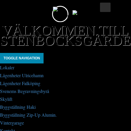
VÄLKOMMEN TILL
STENBOCKSGÅRD
TOGGLE NAVIGATION
Lokaler
Lägenheter Ulricehamn
Lägenheter Falköping
Svenems Begravningsbyrå
Skylift
Byggställning Haki
Byggställning Zip-Up Alumin.
Vintergarage
Kontakt