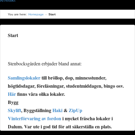
You are here:
Homepage
»
Start
Start
Stenbocksgården erbjuder bland annat:
Samlingslokaler
till bröllop, dop, minnesstunder,
högtidsdagar, föreläsningar, studentmiddagen, bingo osv.
Här
finns våra olika lokaler.
Bygg
Skylift
, Byggställning
Haki
&
ZipUp
Vinterförvaring av fordon
i mycket fräscha lokaler i
Dalum. Var ute i god tid för att säkerställa en plats.